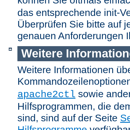
können Sie oftmals einfa
das entsprechende init-Ve
Überprüfen Sie bitte auf j
genauen Anforderungen I
Weitere Informatio
Weitere Informationen üb
Kommandozeilenoptione
sowie ande
apache2ctl
Hilfsprogrammen, die dem
sind, sind auf der Seite
Se
Hilfsprogramme
verfügbar.