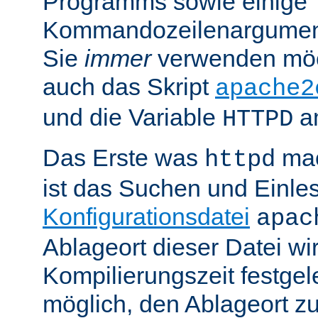
Programms sowie einige
Kommandozeilenargument
Sie
immer
verwenden möc
auch das Skript
apache2
und die Variable
am
HTTPD
Das Erste was
mac
httpd
ist das Suchen und Einle
Konfigurationsdatei
apac
Ablageort dieser Datei wi
Kompilierungszeit festgele
möglich, den Ablageort zu